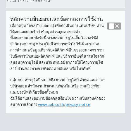
มากกว่า 400 ชิ้น
หลักความยินยอมและข้อตกลงการใช้งาน
Terms
เมื่อกดปุ่ม "ตกลง" (submit) เพือดำเนินการแทนบริษํท ท่าน
And
ได้ตกและยอมรับว่าข้อมูลส่วนบุคคลของท่า
Conditions
ทั้งหมดบนแบบฟอร์มนี้ ทางธนาคารยูไนเต็ด โอเวอร์ซีส์
จำกัด (มหาชน) หรือ ยูโอบี สามารถนำไปใช้เพื่อประกอบ
การนำเสนอข้อมูลเกี่ยวกับผลิติภัณฑ์อื่นๆของธนาคาร รวม
ไปถึงการนำเสนอผลิตภัณฑ์ และ บริการอื่นๆที่น่าสนใจจาก
ลุ่มธนาคารยูโอบี และบริษัทพันธมิตรภายใต้โครงการยูโซ
ลาร์ ผ่านช่องทางการติดต่อทางอีเมล หรือโทรศัพท์
กลุ่มธนาคารยูโอบี หมายถึง ธนาคารยูโอบี จำกัด และสาขา
บริษัทย่อย สำนักงานตัวแทน บริษัทในเครือ รวมถึงธุรกิจ
และบรรษัทที่เกี่ยวข้องทั้งหมด
ฉันได้อ่านและยอมรับข้อตกลงเงื่อนไขความเป็นส่วนตัวของ
ธนาคารแล้วทาง
www.uob.co.th/privacy-notice