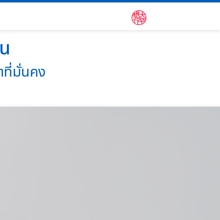
ัน
ี่มั่นคง