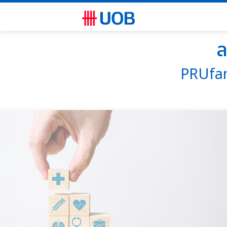
ล
PRUfami