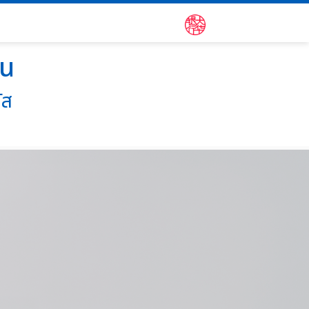
ัน
ัส