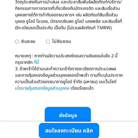
วัตถุประสงค์ในการนำเสนอ และประชาสัมพันธ์ผลิตภัณฑ์/บริการ/
กิจกรรมทางการตลาดที่เกี่ยวข้องกับบัตรเครดิต และสินเชื่อส่วน
บุคคลภายใต้การกำกับของธนาคารฯ เช่น ผลิตภัณฑ์สินเชื่อส่วน
บุคคล ยูโอบี ไอแคช, บัตรกดเงินสด ยูโอบี แคชพลัส และสินเชื่อที่
มีทะเบียนรถเป็นประกัน เป็นต้น (ไม่รวมผลิตภัณฑ์ TMRW)
ยินยอม
ไม่ยินยอม
หมายเหตุ : หากท่านมีความประสงค์ถอนความยินยอมในข้อ 2 นี้
กรุณาคลิก
ที่นี่
3. ข้าพเจ้าได้อ่านและทำความเข้าใจรายละเอียดการประมวลผล
และการคุ้มครองข้อมูลส่วนบุคคลของข้าพเจ้า ตามที่ระบุในประกาศ
ความเป็นส่วนตัวของธนาคารยูโอบี จำกัด (มหาชน) บนเว็บไซต์
นโยบายคุ้มครองข้อมูลส่วนบุคคล
เรียบร้อยแล้ว
ส่งข้อมูล
สนใจลงทะเบียน คลิก
สอบถามรายละเอียดเพิ่มเติมได้ที่ ศูนย์บริการลูกค้าธนาคารยูโอบี 0-2285-1555
สงวนลิขสิทธิ์ © 2567 ธนาคารยูโอบี จำกัด (มหาชน)