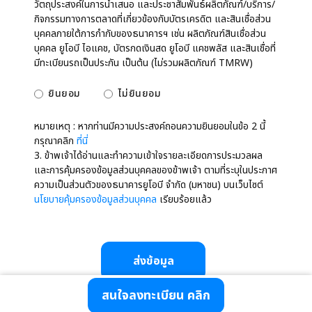
วัตถุประสงค์ในการนำเสนอ และประชาสัมพันธ์ผลิตภัณฑ์/บริการ/
กิจกรรมทางการตลาดที่เกี่ยวข้องกับบัตรเครดิต และสินเชื่อส่วน
บุคคลภายใต้การกำกับของธนาคารฯ เช่น ผลิตภัณฑ์สินเชื่อส่วน
บุคคล ยูโอบี ไอแคช, บัตรกดเงินสด ยูโอบี แคชพลัส และสินเชื่อที่
มีทะเบียนรถเป็นประกัน เป็นต้น (ไม่รวมผลิตภัณฑ์ TMRW)
ยินยอม
ไม่ยินยอม
หมายเหตุ : หากท่านมีความประสงค์ถอนความยินยอมในข้อ 2 นี้
กรุณาคลิก
ที่นี่
3. ข้าพเจ้าได้อ่านและทำความเข้าใจรายละเอียดการประมวลผล
และการคุ้มครองข้อมูลส่วนบุคคลของข้าพเจ้า ตามที่ระบุในประกาศ
ความเป็นส่วนตัวของธนาคารยูโอบี จำกัด (มหาชน) บนเว็บไซต์
นโยบายคุ้มครองข้อมูลส่วนบุคคล
เรียบร้อยแล้ว
ส่งข้อมูล
สนใจลงทะเบียน คลิก
สอบถามรายละเอียดเพิ่มเติมได้ที่ ศูนย์บริการลูกค้าธนาคารยูโอบี 0-2285-1555
สงวนลิขสิทธิ์ © 2567 ธนาคารยูโอบี จำกัด (มหาชน)