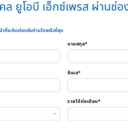
คคล ยูโอบี เอ็กซ์เพรส ผ่านช่อ
ที่จะติดต่อกลับท่านโดยเร็วที่สุด
นามสกุล*
อีเมล*
รายได้ต่อเดือน*