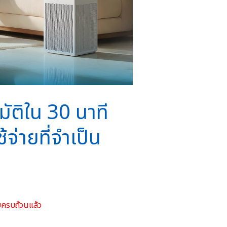
ุมัติใน 30 นาที
้จ่ายที่จำเป็น
ดยครบถ้วนแล้ว