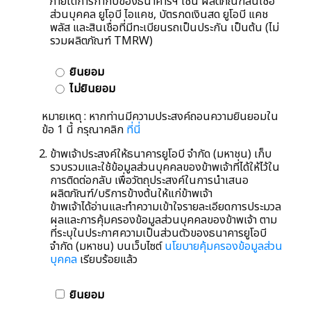
ภายใต้การกำกับของธนาคารฯ เช่น ผลิตภัณฑ์สินเชื่อ
ส่วนบุคคล ยูโอบี ไอแคช, บัตรกดเงินสด ยูโอบี แคช
พลัส และสินเชื่อที่มีทะเบียนรถเป็นประกัน เป็นต้น (ไม่
รวมผลิตภัณฑ์ TMRW)
ยินยอม
ไม่ยินยอม
หมายเหตุ : หากท่านมีความประสงค์ถอนความยินยอมใน
ข้อ 1 นี้ กรุณาคลิก
ที่นี่
ข้าพเจ้าประสงค์ให้ธนาคารยูโอบี จำกัด (มหาชน) เก็บ
รวบรวมและใช้ข้อมูลส่วนบุคคลของข้าพเจ้าที่ได้ให้ไว้ใน
การติดต่อกลับ เพื่อวัตถุประสงค์ในการนำเสนอ
ผลิตภัณฑ์/บริการข้างต้นให้แก่ข้าพเจ้า
ข้าพเจ้าได้อ่านและทำความเข้าใจรายละเอียดการประมวล
ผลและการคุ้มครองข้อมูลส่วนบุคคลของข้าพเจ้า ตาม
ที่ระบุในประกาศความเป็นส่วนตัวของธนาคารยูโอบี
จำกัด (มหาชน) บนเว็บไซต์
นโยบายคุ้มครองข้อมูลส่วน
บุคคล
เรียบร้อยแล้ว
ยินยอม